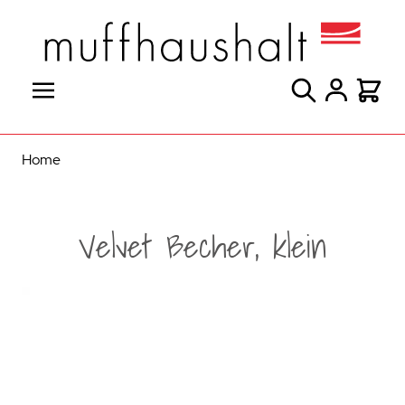
Direkt zum Inhalt
Suche
Warenk
Home
Velvet Becher, klein