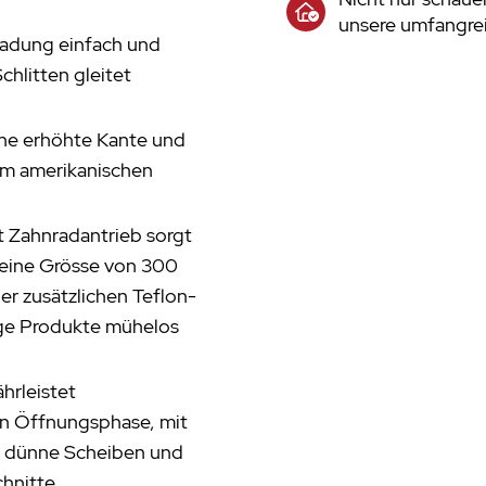
unsere umfangrei
ladung einfach und
hlitten gleitet
ine erhöhte Kante und
dem amerikanischen
t Zahnradantrieb sorgt
t eine Grösse von 300
er zusätzlichen Teflon-
ige Produkte mühelos
hrleistet
ten Öffnungsphase, mit
m dünne Scheiben und
chnitte.