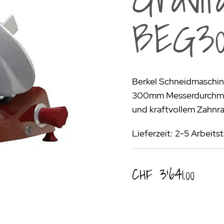
rogrill
Fondue & Raclette
Schalen & Körbe
R
BEG3
ehör
>
Diverses
Diverses
Pa
en - Outdoorküchen Weber
Schüsseln & Siebe
Kühltaschen | Isoliertaschen
Re
ge & Lieferung
Berkel Schneidmaschine 
300mm Messerdurchmes
und kraftvollem Zahnra
Lieferzeit: 2-5 Arbeits
CHF 3’641.00