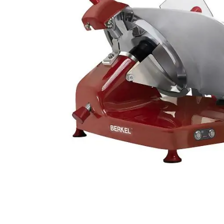
Weber Elekt
Weber Zub
BBQ Kitch
Grillmonta