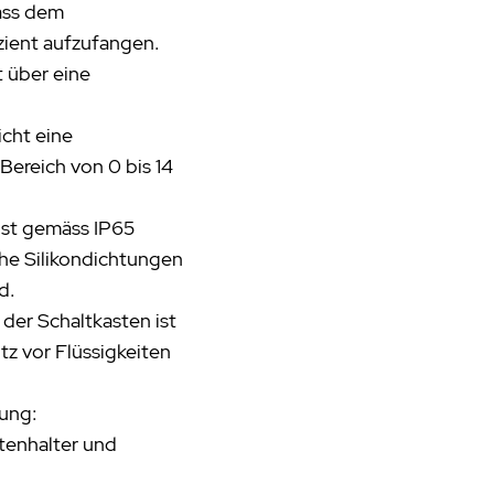
äss dem
zient aufzufangen.
t über eine
cht eine
Bereich von 0 bis 14
 ist gemäss IP65
he Silikondichtungen
d.
der Schaltkasten ist
z vor Flüssigkeiten
gung:
tenhalter und