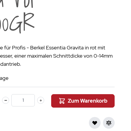
aumdüfte
00GR
nier des Sens Körperpflege
inigung
>
für Profis - Berkel Essentia Gravita in rot mit
ser, einer maximalen Schnittdicke von 0-14mm
dantrieb.
tage
Zum Warenkorb
Menge