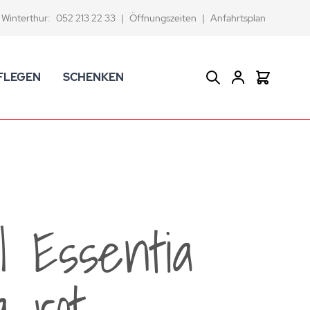
Winterthur:
052 213 22 33
|
Öffnungszeiten
|
Anfahrtsplan
FLEGEN
SCHENKEN
Suche
Warenkor
CK Badaccessoires
Geschenkkörbe
dtextilien
Gutscheine
ifenschalen und -spender
Versace Geschenkartikel
d -becher
ahnputzbecher
l Essentia
smetikspiegel
ilettenbürstenhalter und Ersatzbürsten
a rot
und -sprudler
verse Badezimmer-Artikel