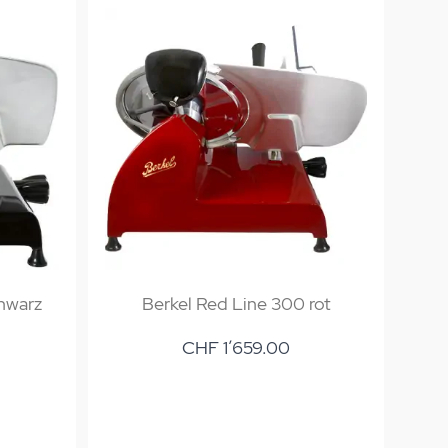
hwarz
Berkel Red Line 300 rot
Be
CHF 1’659.00