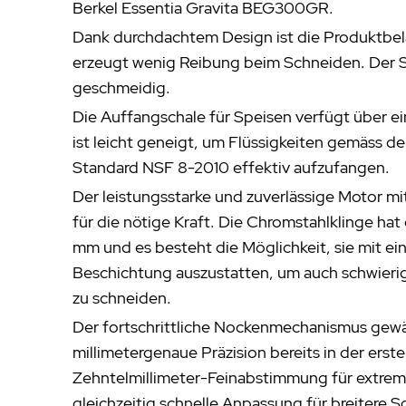
Berkel Essentia Gravita BEG300GR.
Dank durchdachtem Design ist die Produktbe
erzeugt wenig Reibung beim Schneiden. Der Sc
geschmeidig.
Die Auffangschale für Speisen verfügt über e
ist leicht geneigt, um Flüssigkeiten gemäss 
Standard NSF 8-2010 effektiv aufzufangen.
Der leistungsstarke und zuverlässige Motor mi
für die nötige Kraft. Die Chromstahlklinge ha
mm und es besteht die Möglichkeit, sie mit ein
Beschichtung auszustatten, um auch schwier
zu schneiden.
Der fortschrittliche Nockenmechanismus gewä
millimetergenaue Präzision bereits in der ers
Zehntelmillimeter-Feinabstimmung für extre
gleichzeitig schnelle Anpassung für breitere S