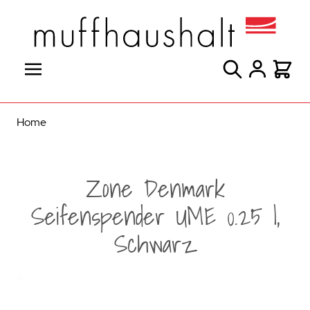
Direkt zum Inhalt
Suche
Warenk
Home
Zone Denmark
Seifenspender UME 0.25 l,
Schwarz