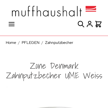
Direkt zum Inhalt
Suche
Warenk
Home
/
PFLEGEN
/
Zahnputzbecher
Zone Denmark
Zahnputzbecher UME Weiss