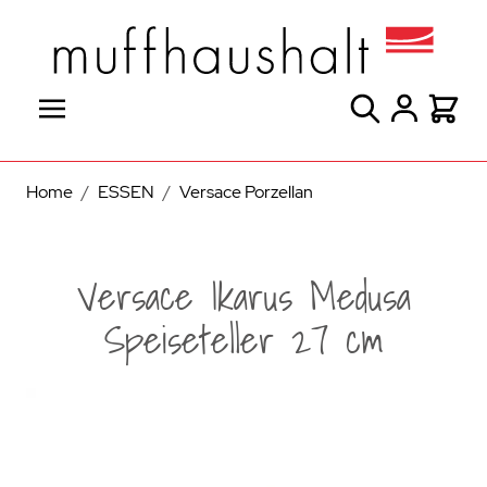
Direkt zum Inhalt
Suche
Warenk
Home
/
ESSEN
/
Versace Porzellan
Versace Ikarus Medusa
Speiseteller 27 cm