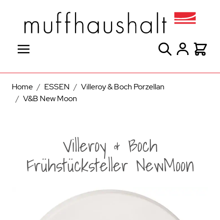
Direkt zum Inhalt
Suche
Warenk
Home
/
ESSEN
/
Villeroy & Boch Porzellan
/
V&B New Moon
Villeroy & Boch
Frühstücksteller NewMoon