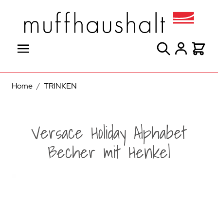
Direkt zum Inhalt
Suche
Warenk
Home
/
TRINKEN
Versace Holiday Alphabet
Becher mit Henkel