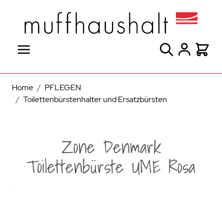
Direkt zum Inhalt
Suche
Warenk
Home
/
PFLEGEN
/
Toilettenbürstenhalter und Ersatzbürsten
Zone Denmark
Toilettenbürste UME Rosa