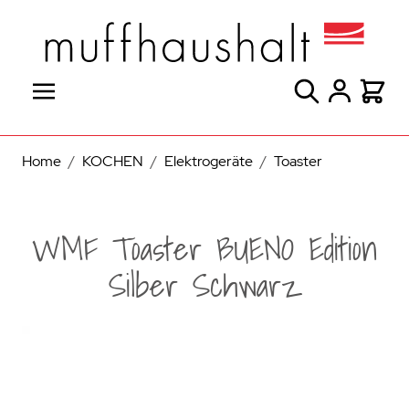
Direkt zum Inhalt
Suche
Warenk
Home
/
KOCHEN
/
Elektrogeräte
/
Toaster
WMF Toaster BUENO Edition
Silber Schwarz