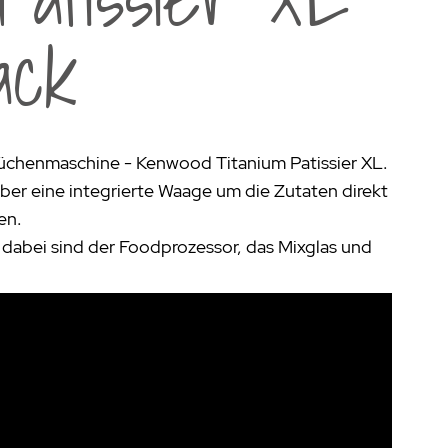
aumdüfte
ack
nier des Sens Körperpflege
inigung
>
üchenmaschine - Kenwood Titanium Patissier XL.
ber eine integrierte Waage um die Zutaten direkt
en.
h dabei sind der Foodprozessor, das Mixglas und