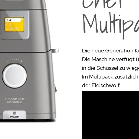
rogrill
Fondue & Raclette
Schalen & Körbe
R
Multip
ehör
>
Diverses
Diverses
Pa
en - Outdoorküchen Weber
Schüsseln & Siebe
Kühltaschen | Isoliertaschen
Re
ge & Lieferung
Die neue Generation K
Die Maschine verfügt ü
in die Schüssel zu wieg
Im Multipack zusätzlic
der Fleischwolf.