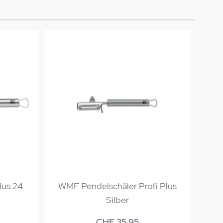
lus 24
WMF Pendelschäler Profi Plus
WM
Silber
CHF 35.95