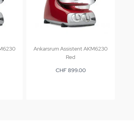
KM6230
Ankarsrum Assistent AKM6230
Ank
Red
CHF 899.00