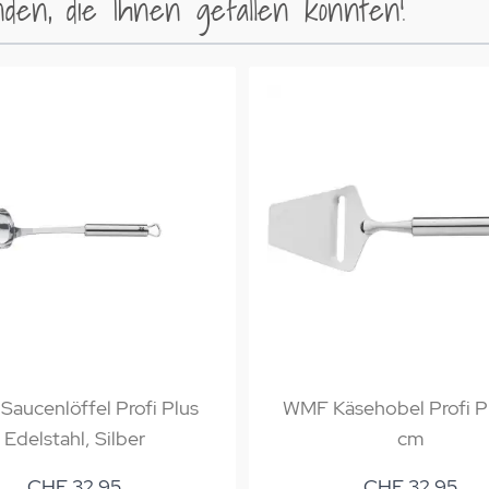
en, die Ihnen gefallen könnten!
aucenlöffel Profi Plus
WMF Käsehobel Profi P
Edelstahl, Silber
cm
CHF 32.95
CHF 32.95