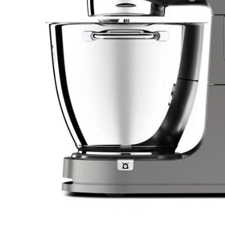
Weber Elekt
Weber Zub
BBQ Kitch
Grillmonta