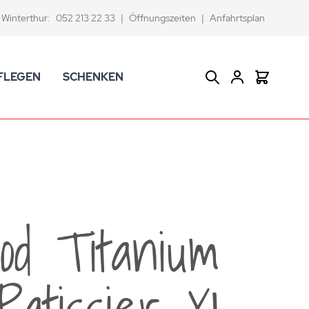
Winterthur:
052 213 22 33
|
Öffnungszeiten
|
Anfahrtsplan
FLEGEN
SCHENKEN
Suche
Warenkor
CK Badaccessoires
Geschenkkörbe
dtextilien
Gutscheine
ifenschalen und -spender
Versace Geschenkartikel
d -becher
ahnputzbecher
od Titanium
smetikspiegel
ilettenbürstenhalter und Ersatzbürsten
Patissier XL
und -sprudler
verse Badezimmer-Artikel