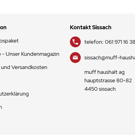
ion
Kontakt Sissach
lospaket
telefon: 061 971 16 3
e - Unser Kundenmagazin
sissach@muff-hausha
 und Versandkosten
muff haushalt ag
hauptstrasse 80-82
4450 sissach
tzerklärung
m