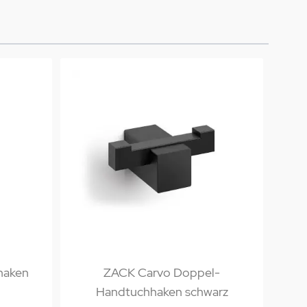
haken
ZACK Carvo Doppel-
ZA
Handtuchhaken schwarz