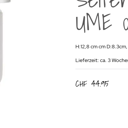
rogrill
Fondue & Raclette
Schalen & Körbe
R
UME 0
ehör
>
Diverses
Diverses
Pa
en - Outdoorküchen Weber
Schüsseln & Siebe
Kühltaschen | Isoliertaschen
Re
ge & Lieferung
H:12,8 cm cm D:8.3cm,
Lieferzeit: ca. 3 Woche
CHF 44.95