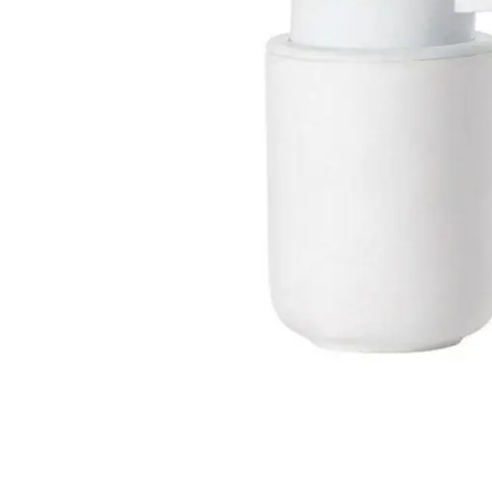
Weber Elekt
Weber Zub
BBQ Kitch
Grillmonta