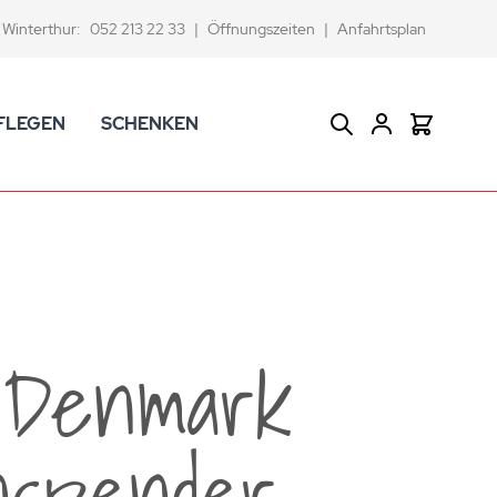
Winterthur:
052 213 22 33
|
Öffnungszeiten
|
Anfahrtsplan
FLEGEN
SCHENKEN
Suche
Warenkor
CK Badaccessoires
Geschenkkörbe
dtextilien
Gutscheine
ifenschalen und -spender
Versace Geschenkartikel
d -becher
ahnputzbecher
 Denmark
smetikspiegel
ilettenbürstenhalter und Ersatzbürsten
nspender
und -sprudler
verse Badezimmer-Artikel