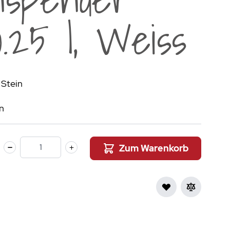
aumdüfte
.25 l, Weiss
nier des Sens Körperpflege
inigung
>
 Stein
n
Zum Warenkorb
Menge