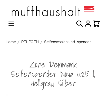
Direkt zum Inhalt
Suche
Warenk
Home
/
PFLEGEN
/
Seifenschalen und -spender
Zone Denmark
Seifenspender Nova 0.25 l,
Hellgrau Silber