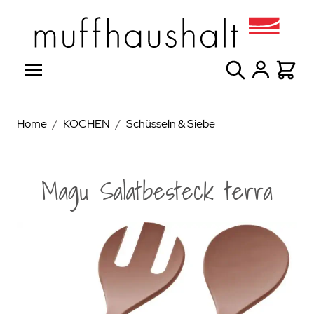
Direkt zum Inhalt
Suche
Warenk
Home
/
KOCHEN
/
Schüsseln & Siebe
Magu Salatbesteck terra