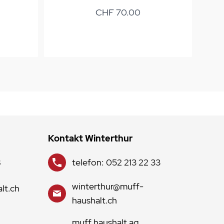
CHF 70.00
Kontakt Winterthur
8
telefon: 052 213 22 33
winterthur@muff-
lt.ch
haushalt.ch
muff haushalt ag