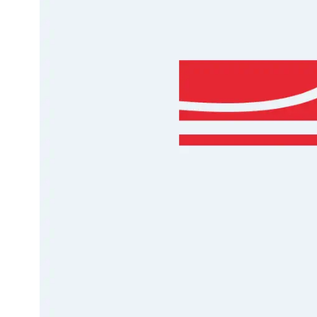
Weber Elekt
Weber Zub
BBQ Kitch
Grillmonta