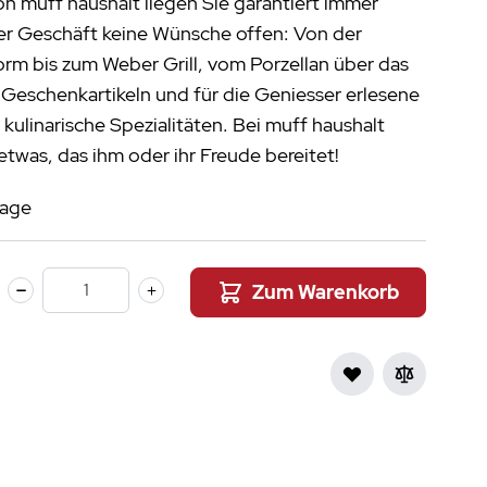
n muff haushalt liegen Sie garantiert immer
aumdüfte
nser Geschäft keine Wünsche offen: Von der
nier des Sens Körperpflege
rm bis zum Weber Grill, vom Porzellan über das
 Geschenkartikeln und für die Geniesser erlesene
inigung
>
kulinarische Spezialitäten. Bei muff haushalt
 etwas, das ihm oder ihr Freude bereitet!
tage
Zum Warenkorb
Menge