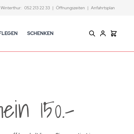
Winterthur:
052 213 22 33
|
Öffnungszeiten
|
Anfahrtsplan
FLEGEN
SCHENKEN
Suche
Warenkor
CK Badaccessoires
Geschenkkörbe
dtextilien
Gutscheine
ifenschalen und -spender
Versace Geschenkartikel
d -becher
ahnputzbecher
ein 150.-
smetikspiegel
ilettenbürstenhalter und Ersatzbürsten
und -sprudler
verse Badezimmer-Artikel