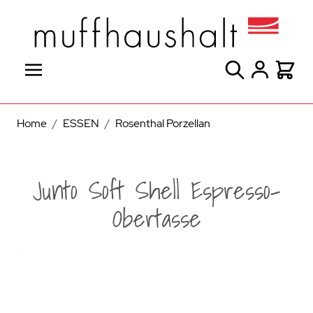
Direkt zum Inhalt
Suche
Warenk
Home
/
ESSEN
/
Rosenthal Porzellan
Junto Soft Shell Espresso-
Obertasse