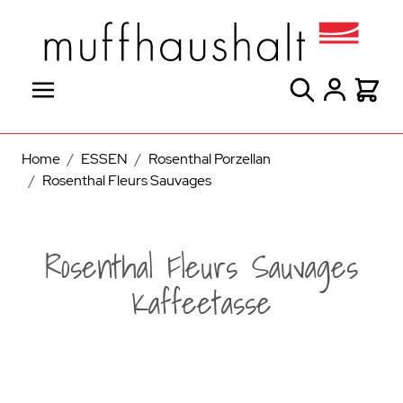
Direkt zum Inhalt
Suche
Warenk
Home
/
ESSEN
/
Rosenthal Porzellan
/
Rosenthal Fleurs Sauvages
Rosenthal Fleurs Sauvages
Kaffeetasse