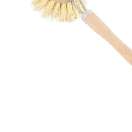
Weber Elekt
Weber Zub
BBQ Kitch
Grillmonta