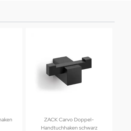
haken
ZACK Carvo Doppel-
ZA
Handtuchhaken schwarz