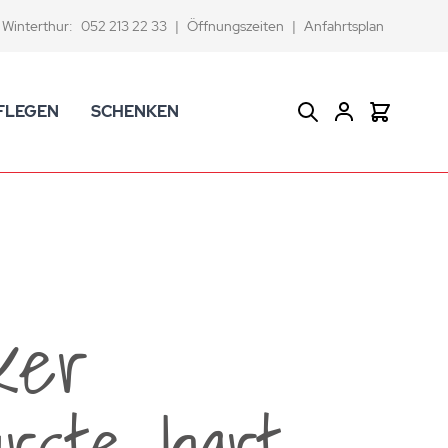
Winterthur:
052 213 22 33
|
Öffnungszeiten
|
Anfahrtsplan
FLEGEN
SCHENKEN
Suche
Warenkor
CK Badaccessoires
Geschenkkörbe
dtextilien
Gutscheine
ifenschalen und -spender
Versace Geschenkartikel
d -becher
ahnputzbecher
ker
smetikspiegel
ilettenbürstenhalter und Ersatzbürsten
ürste hart
und -sprudler
verse Badezimmer-Artikel