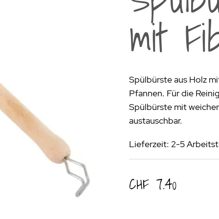
rogrill
Fondue & Raclette
Schalen & Körbe
R
mit Fi
ehör
>
Diverses
Diverses
Pa
en - Outdoorküchen Weber
Schüsseln & Siebe
Kühltaschen | Isoliertaschen
Re
ge & Lieferung
Spülbürste aus Holz mit
Pfannen. Für die Reinig
Spülbürste mit weicher
austauschbar.
Lieferzeit: 2-5 Arbeits
CHF 7.40