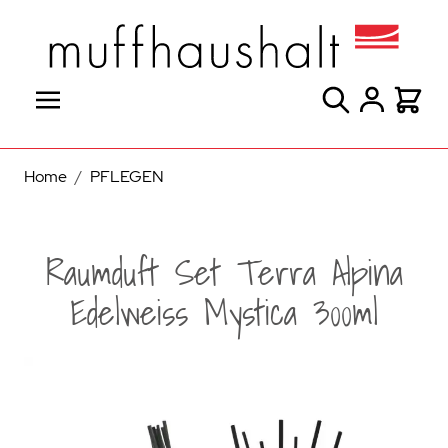
Direkt zum Inhalt
Suche
Warenk
Home
/
PFLEGEN
Raumduft Set Terra Alpina
Edelweiss Mystica 300ml