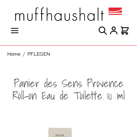
Direkt zum Inhalt
Suche
Warenk
Home
/
PFLEGEN
Panier des Sens Provence
Roll-on Eau de Toilette 10 ml