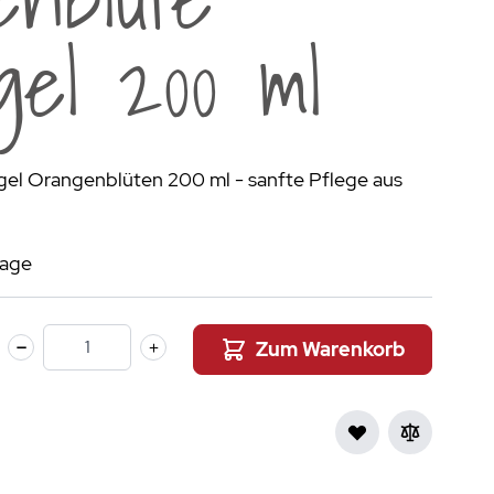
aumdüfte
gel 200 ml
nier des Sens Körperpflege
inigung
>
gel Orangenblüten 200 ml - sanfte Pflege aus
tage
Zum Warenkorb
Menge