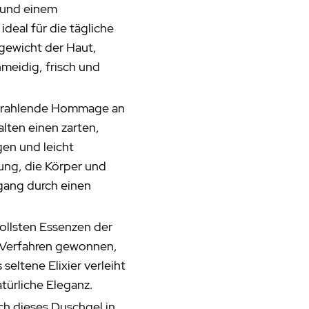
s und einem
deal für die tägliche
gewicht der Haut,
hmeidig, frisch und
 strahlende Hommage an
lten einen zarten,
gen und leicht
ng, die Körper und
rgang durch einen
ollsten Essenzen der
 Verfahren gewonnen,
seltene Elixier verleiht
türliche Eleganz.
ch dieses Duschgel in