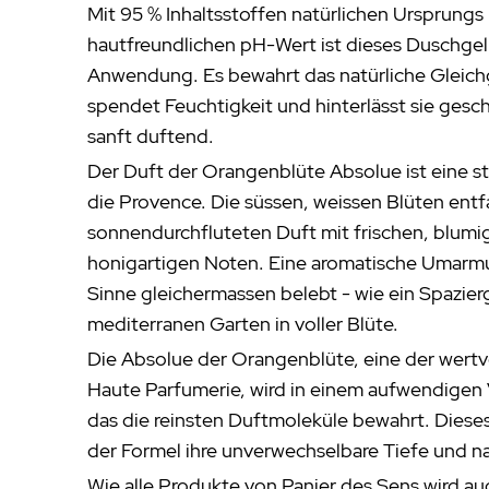
Mit 95 % Inhaltsstoffen natürlichen Ursprung
hautfreundlichen pH-Wert ist dieses Duschgel i
Anwendung. Es bewahrt das natürliche Gleich
spendet Feuchtigkeit und hinterlässt sie gesc
sanft duftend.
Der Duft der Orangenblüte Absolue ist eine
die Provence. Die süssen, weissen Blüten entfa
sonnendurchfluteten Duft mit frischen, blumi
honigartigen Noten. Eine aromatische Umarmu
Sinne gleichermassen belebt - wie ein Spazie
mediterranen Garten in voller Blüte.
Die Absolue der Orangenblüte, eine der wertv
Haute Parfumerie, wird in einem aufwendigen
das die reinsten Duftmoleküle bewahrt. Dieses 
der Formel ihre unverwechselbare Tiefe und na
Wie alle Produkte von Panier des Sens wird au