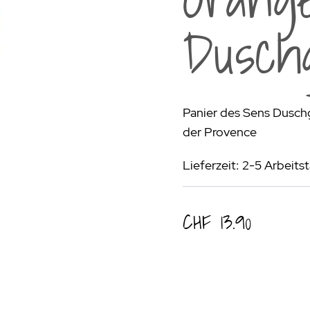
rogrill
Fondue & Raclette
Schalen & Körbe
R
Dusch
ehör
>
Diverses
Diverses
Pa
en - Outdoorküchen Weber
Schüsseln & Siebe
Kühltaschen | Isoliertaschen
Re
ge & Lieferung
Panier des Sens Dusch
der Provence
Lieferzeit: 2-5 Arbeits
CHF 13.90