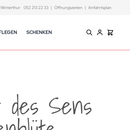
Winterthur:
052 213 22 33
|
Öffnungszeiten
|
Anfahrtsplan
FLEGEN
SCHENKEN
Suche
Warenkor
CK Badaccessoires
Geschenkkörbe
dtextilien
Gutscheine
ifenschalen und -spender
Versace Geschenkartikel
d -becher
ahnputzbecher
r des Sens
smetikspiegel
ilettenbürstenhalter und Ersatzbürsten
enblüte
und -sprudler
verse Badezimmer-Artikel