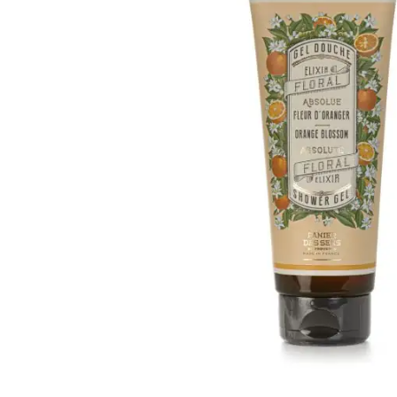
Weber Elekt
Weber Zub
BBQ Kitch
Grillmonta