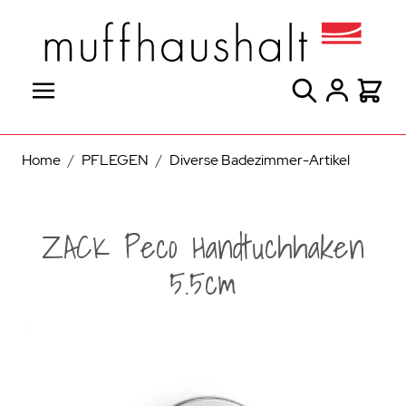
Direkt zum Inhalt
Suche
Warenk
Home
/
PFLEGEN
/
Diverse Badezimmer-Artikel
ZACK Peco Handtuchhaken
5.5cm