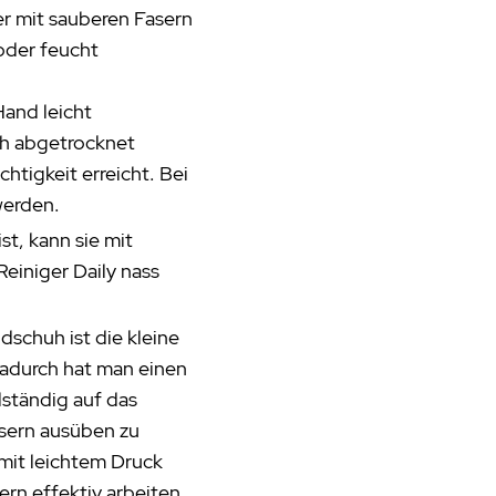
er mit sauberen Fasern
oder feucht
and leicht
h abgetrocknet
htigkeit erreicht. Bei
werden.
t, kann sie mit
einiger Daily nass
dschuh ist die kleine
Dadurch hat man einen
lständig auf das
asern ausüben zu
mit leichtem Druck
rn effektiv arbeiten