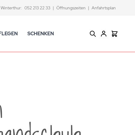
Winterthur:
052 213 22 33
|
Öffnungszeiten
|
Anfahrtsplan
FLEGEN
SCHENKEN
Suche
Warenkor
CK Badaccessoires
Geschenkkörbe
dtextilien
Gutscheine
ifenschalen und -spender
Versace Geschenkartikel
d -becher
ahnputzbecher
n
smetikspiegel
ilettenbürstenhalter und Ersatzbürsten
handschuh
und -sprudler
verse Badezimmer-Artikel