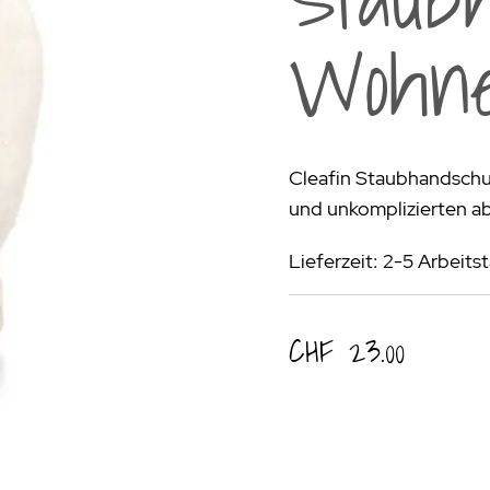
rogrill
Fondue & Raclette
Schalen & Körbe
R
Wohn
ehör
>
Diverses
Diverses
Pa
en - Outdoorküchen Weber
Schüsseln & Siebe
Kühltaschen | Isoliertaschen
Re
ge & Lieferung
Cleafin Staubhandschu
und unkomplizierten a
Lieferzeit: 2-5 Arbeits
CHF 23.00