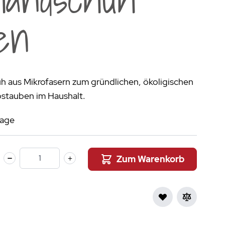
aumdüfte
en
nier des Sens Körperpflege
inigung
>
h aus Mikrofasern zum gründlichen, ökoligischen
bstauben im Haushalt.
tage
Zum Warenkorb
Menge