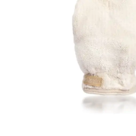
Weber Elekt
Weber Zub
BBQ Kitch
Grillmonta