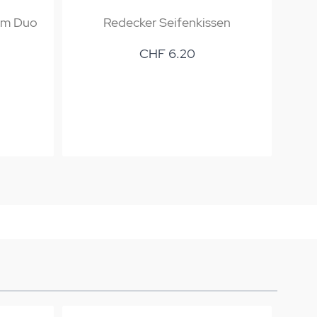
mm Duo
Redecker Seifenkissen
Re
CHF 6.20