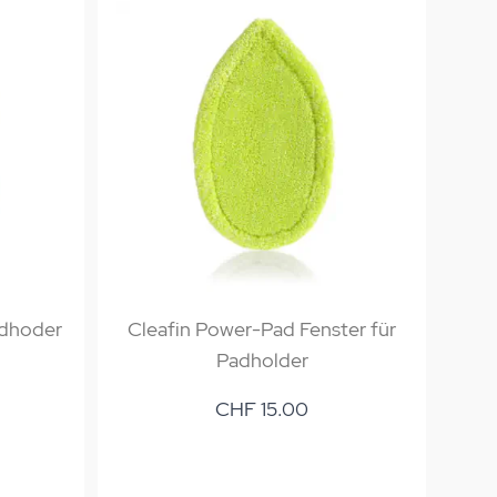
adhoder
Cleafin Power-Pad Fenster für
Clea
Padholder
CHF 15.00