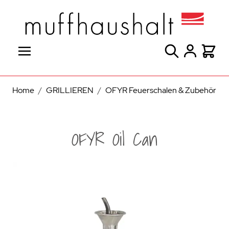
Direkt zum Inhalt
Suche
Warenk
Home
/
GRILLIEREN
/
OFYR Feuerschalen & Zubehör
OFYR Oil Can