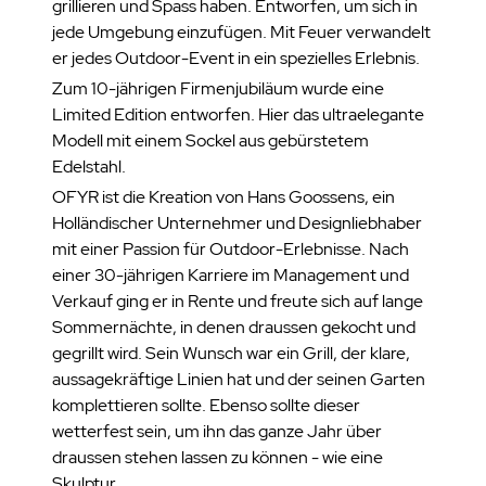
grillieren und Spass haben. Entworfen, um sich in
jede Umgebung einzufügen. Mit Feuer verwandelt
er jedes Outdoor-Event in ein spezielles Erlebnis.
Zum 10-jährigen Firmenjubiläum wurde eine
Limited Edition entworfen. Hier das ultraelegante
Modell mit einem Sockel aus gebürstetem
Edelstahl.
OFYR ist die Kreation von Hans Goossens, ein
Holländischer Unternehmer und Designliebhaber
mit einer Passion für Outdoor-Erlebnisse. Nach
einer 30-jährigen Karriere im Management und
Verkauf ging er in Rente und freute sich auf lange
Sommernächte, in denen draussen gekocht und
gegrillt wird. Sein Wunsch war ein Grill, der klare,
aussagekräftige Linien hat und der seinen Garten
komplettieren sollte. Ebenso sollte dieser
wetterfest sein, um ihn das ganze Jahr über
draussen stehen lassen zu können - wie eine
Skulptur.