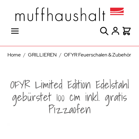
Direkt zum Inhalt
Suche
Warenk
Home
/
GRILLIEREN
/
OFYR Feuerschalen & Zubehör
OFYR Limited Edition Edelstahl
gebürstet 100 cm inkl. gratis
Pizzaofen