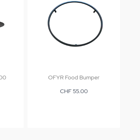
100
OFYR Food Bumper
O
CHF 55.00