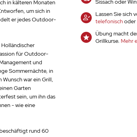
Sissach oder Win
ch in kälteren Monaten
Entworfen, um sich in
Lassen Sie sich 
delt er jedes Outdoor-
telefonisch
oder 
Übung macht den
Grillkurse.
Mehr e
 Holländischer
assion für Outdoor-
im Management und
lange Sommernächte, in
 Wunsch war ein Grill,
seinen Garten
terfest sein, um ihn das
nnen - wie eine
beschäftigt rund 60