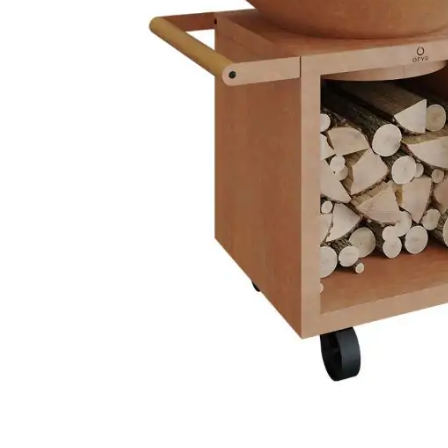
Weber Elekt
Weber Zub
BBQ Kitch
Grillmonta