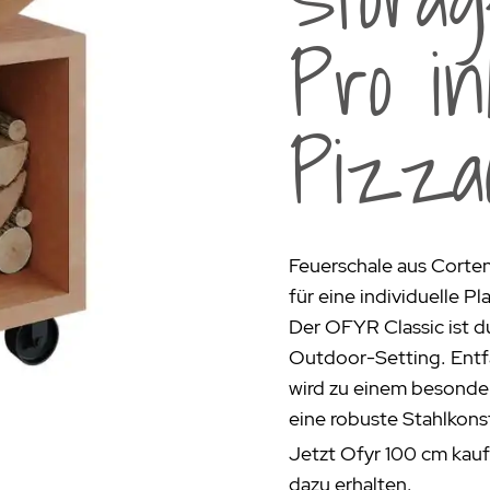
rogrill
Fondue & Raclette
Schalen & Körbe
R
Pro in
ehör
>
Diverses
Diverses
Pa
en - Outdoorküchen Weber
Schüsseln & Siebe
Kühltaschen | Isoliertaschen
Re
Pizza
ge & Lieferung
Feuerschale aus Corten
für eine individuelle Pl
Der OFYR Classic ist d
Outdoor-Setting. Entf
wird zu einem besonder
eine robuste Stahlkons
Jetzt Ofyr 100 cm kauf
dazu erhalten.