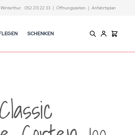
Winterthur:
052 213 22 33
|
Öffnungszeiten
|
Anfahrtsplan
FLEGEN
SCHENKEN
Suche
Warenkor
CK Badaccessoires
Geschenkkörbe
dtextilien
Gutscheine
ifenschalen und -spender
Versace Geschenkartikel
d -becher
ahnputzbecher
lassic
smetikspiegel
ilettenbürstenhalter und Ersatzbürsten
e Corten 100
und -sprudler
verse Badezimmer-Artikel