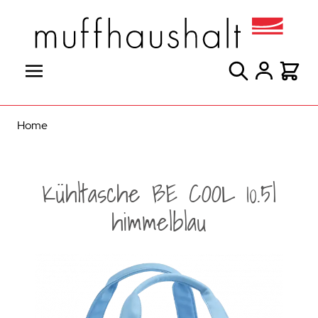
Direkt zum Inhalt
Suche
Warenk
Home
Kühltasche BE COOL 10.5l
himmelblau