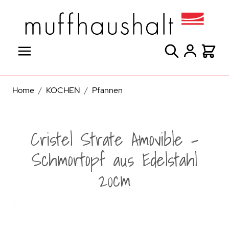
Direkt zum Inhalt
Suche
Warenk
Home
/
KOCHEN
/
Pfannen
Cristel Strate Amovible -
Schmortopf aus Edelstahl
20cm