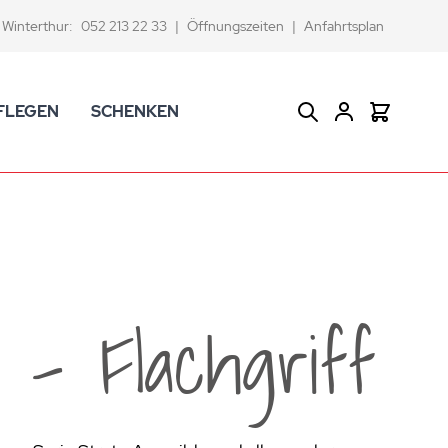
Winterthur:
052 213 22 33
|
Öffnungszeiten
|
Anfahrtsplan
FLEGEN
SCHENKEN
Suche
Warenkor
CK Badaccessoires
Geschenkkörbe
dtextilien
Gutscheine
ifenschalen und -spender
Versace Geschenkartikel
d -becher
ahnputzbecher
l - Flachgriff
smetikspiegel
ilettenbürstenhalter und Ersatzbürsten
und -sprudler
verse Badezimmer-Artikel