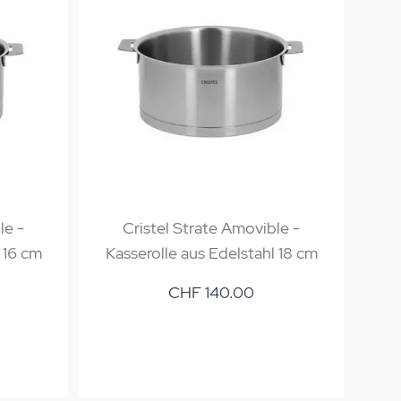
le -
Cristel Strate Amovible -
 16 cm
Kasserolle aus Edelstahl 18 cm
Ka
CHF 140.00