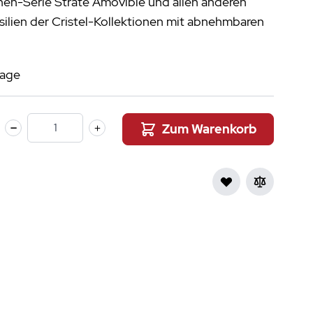
nnen-Serie Strate Amovible und allen anderen
aumdüfte
ilien der Cristel-Kollektionen mit abnehmbaren
nier des Sens Körperpflege
inigung
>
tage
Zum Warenkorb
Menge