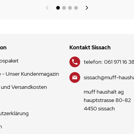
ion
Kontakt Sissach
lospaket
telefon: 061 971 16 3
e - Unser Kundenmagazin
sissach@muff-hausha
 und Versandkosten
muff haushalt ag
hauptstrasse 80-82
4450 sissach
tzerklärung
m