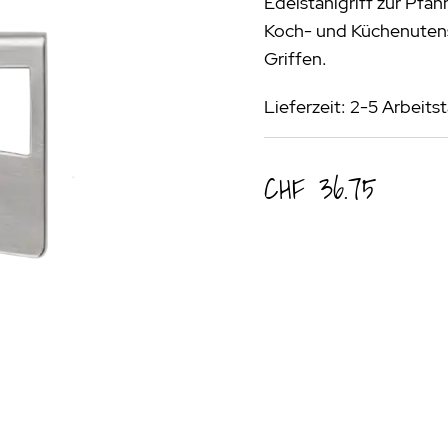
Edelstahlgriff zur Pfa
rogrill
Fondue & Raclette
Schalen & Körbe
R
Koch- und Küchenutens
ehör
>
Diverses
Diverses
Pa
Griffen.
en - Outdoorküchen Weber
Schüsseln & Siebe
Kühltaschen | Isoliertaschen
Re
Lieferzeit: 2-5 Arbeits
ge & Lieferung
CHF 36.75