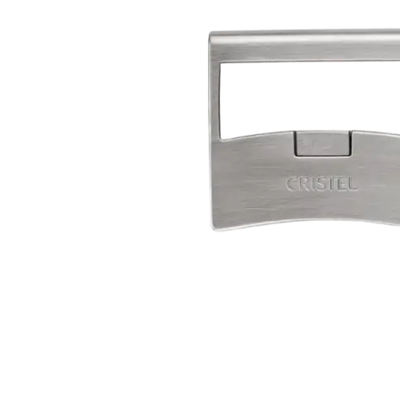
Weber Elekt
Weber Zub
BBQ Kitch
Grillmonta