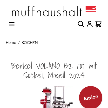
Direkt zum Inhalt
Suche
Warenk
Home
/
KOCHEN
Berkel VOLANO B2 rot mit
Sockel, Modell 2024
Aktion