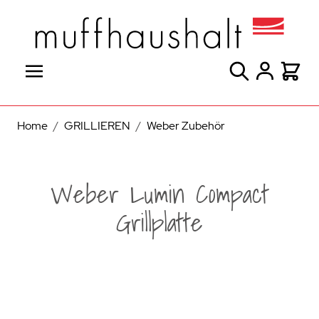
Direkt zum Inhalt
Suche
Warenk
Home
/
GRILLIEREN
/
Weber Zubehör
Weber Lumin Compact
Grillplatte