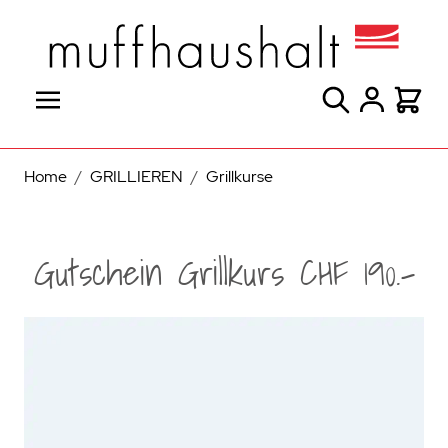
Direkt zum Inhalt
Suche
Warenk
Home
/
GRILLIEREN
/
Grillkurse
Gutschein Grillkurs CHF 190.-