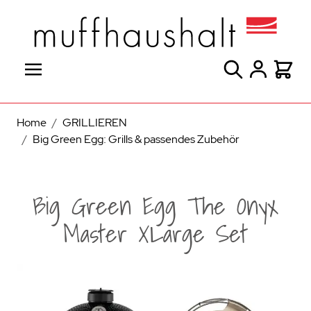
Direkt zum Inhalt
Suche
Warenk
Home
/
GRILLIEREN
/
Big Green Egg: Grills & passendes Zubehör
Big Green Egg The Onyx
Master XLarge Set