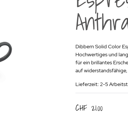
rogrill
Fondue & Raclette
Schalen & Körbe
R
Anthra
ehör
>
Diverses
Diverses
Pa
en - Outdoorküchen Weber
Schüsseln & Siebe
Kühltaschen | Isoliertaschen
Re
ge & Lieferung
Dibbern Solid Color Es
Hochwertiges und langl
für ein brillantes Ersc
auf widerstandsfähige,
Lieferzeit: 2-5 Arbeit
CHF 21.00