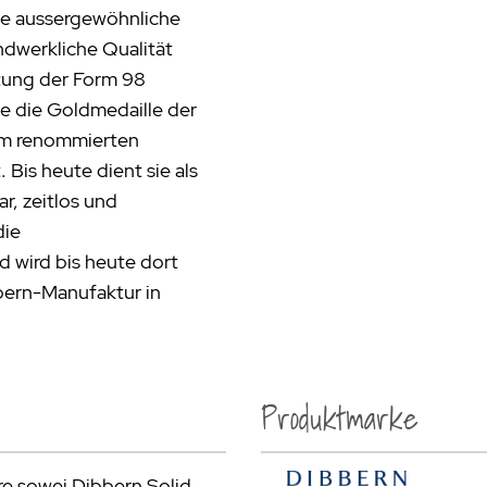
ine aussergewöhnliche
andwerkliche Qualität
tung der Form 98
ie die Goldmedaille der
dem renommierten
Bis heute dient sie als
r, zeitlos und
die
 wird bis heute dort
bern-Manufaktur in
Produktmarke
e sowei Dibbern Solid