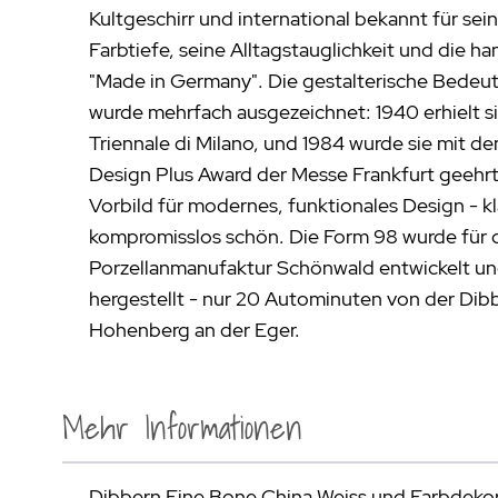
Kultgeschirr und international bekannt für se
Farbtiefe, seine Alltagstauglichkeit und die h
"Made in Germany". Die gestalterische Bedeu
wurde mehrfach ausgezeichnet: 1940 erhielt s
Triennale di Milano, und 1984 wurde sie mit 
Design Plus Award der Messe Frankfurt geehrt. 
Vorbild für modernes, funktionales Design - kla
kompromisslos schön. Die Form 98 wurde für 
Porzellanmanufaktur Schönwald entwickelt und
hergestellt - nur 20 Autominuten von der Dib
Hohenberg an der Eger.
Mehr Informationen
Dibbern Fine Bone China Weiss und Farbdekor