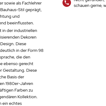
r sowie als Fachlehrer
schauen gerne, wa
 Bauhaus-Stil geprägt,
ichtung und
end beeinflussten.
in der industriellen
risierenden Dekoren
 Design. Diese
deutlich in der Form 98
sprache, die den
e ebenso gerecht
er Gestaltung. Diese
sche Basis der
ühen 1980er-Jahren
äftigen Farben zu
gendären Kollektion.
n ein echtes