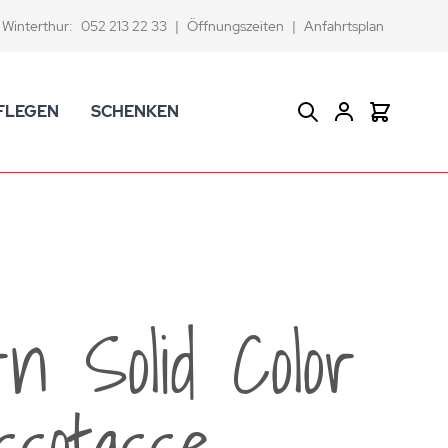
Winterthur:
052 213 22 33
|
Öffnungszeiten
|
Anfahrtsplan
FLEGEN
SCHENKEN
Suche
Warenkor
CK Badaccessoires
Geschenkkörbe
dtextilien
Gutscheine
ifenschalen und -spender
Versace Geschenkartikel
d -becher
ahnputzbecher
n Solid Color
smetikspiegel
ilettenbürstenhalter und Ersatzbürsten
ssotasse
und -sprudler
verse Badezimmer-Artikel