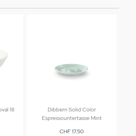
val 18
Dibbern Solid Color
Espressountertasse Mint
E
CHF 17.50