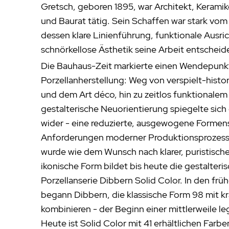
Gretsch, geboren 1895, war Architekt, Keramike
und Baurat tätig. Sein Schaffen war stark vom
dessen klare Linienführung, funktionale Ausr
schnörkellose Ästhetik seine Arbeit entscheid
Die Bauhaus-Zeit markierte einen Wendepunkt 
Porzellanherstellung: Weg von verspielt-histo
und dem Art déco, hin zu zeitlos funktionalem
gestalterische Neuorientierung spiegelte sich 
wider - eine reduzierte, ausgewogene Formen
Anforderungen moderner Produktionsprozess
wurde wie dem Wunsch nach klarer, puristisch
ikonische Form bildet bis heute die gestalteri
Porzellanserie Dibbern Solid Color. In den fr
begann Dibbern, die klassische Form 98 mit kr
kombinieren - der Beginn einer mittlerweile le
Heute ist Solid Color mit 41 erhältlichen Farbe