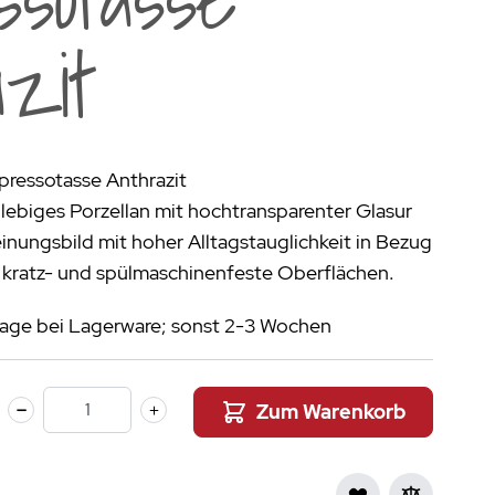
aumdüfte
zit
nier des Sens Körperpflege
inigung
>
pressotasse Anthrazit
ebiges Porzellan mit hochtransparenter Glasur
heinungsbild mit hoher Alltagstauglichkeit in Bezug
 kratz- und spülmaschinenfeste Oberflächen.
stage bei Lagerware; sonst 2-3 Wochen
Zum Warenkorb
Menge