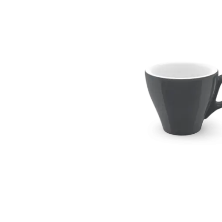
Weber Elekt
Weber Zub
BBQ Kitch
Grillmonta