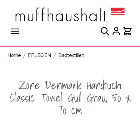
Direkt zum Inhalt
Suche
Warenk
Home
/
PFLEGEN
/
Badtextilien
Zone Denmark Handtuch
Classic Towel Gull Grau, 50 x
70 cm