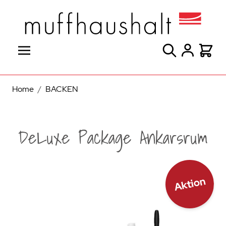
Direkt zum Inhalt
Suche
Warenk
Home
/
BACKEN
DeLuxe Package Ankarsrum
Aktion