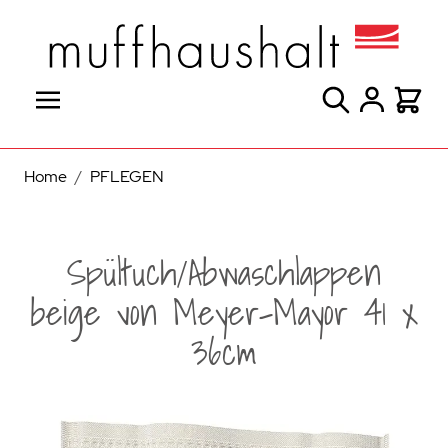
Direkt zum Inhalt
Suche
Warenk
Home
/
PFLEGEN
Spültuch/Abwaschlappen
beige von Meyer-Mayor 41 x
36cm