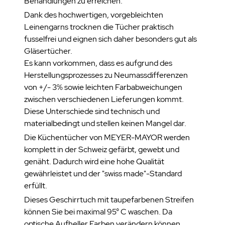
Behandlungen zu erreichen.
Dank des hochwertigen, vorgebleichten
Leinengarns trocknen die Tücher praktisch
fusselfrei und eignen sich daher besonders gut als
Gläsertücher.
Es kann vorkommen, dass es aufgrund des
Herstellungsprozesses zu Neumassdifferenzen
von +/- 3% sowie leichten Farbabweichungen
zwischen verschiedenen Lieferungen kommt.
Diese Unterschiede sind technisch und
materialbedingt und stellen keinen Mangel dar.
Die Küchentücher von MEYER-MAYOR werden
komplett in der Schweiz gefärbt, gewebt und
genäht. Dadurch wird eine hohe Qualität
gewährleistet und der "swiss made"-Standard
erfüllt.
Dieses Geschirrtuch mit taupefarbenen Streifen
können Sie bei maximal 95° C waschen. Da
optische Aufheller Farben verändern können,