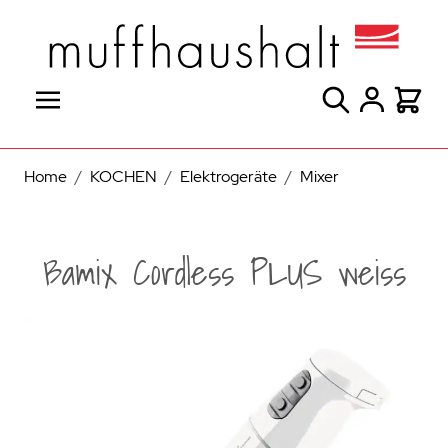
Direkt zum Inhalt
Suche
Warenk
Home
/
KOCHEN
/
Elektrogeräte
/
Mixer
Bamix Cordless PLUS weiss