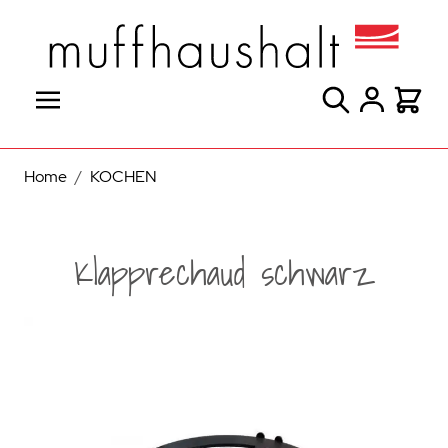
Direkt zum Inhalt
Suche
Warenk
Home
/
KOCHEN
Klapprechaud schwarz