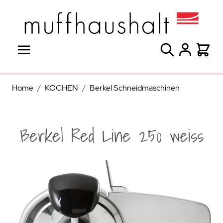
Direkt zum Inhalt
Suche
Warenk
Home
/
KOCHEN
/
Berkel Schneidmaschinen
Berkel Red Line 250 weiss