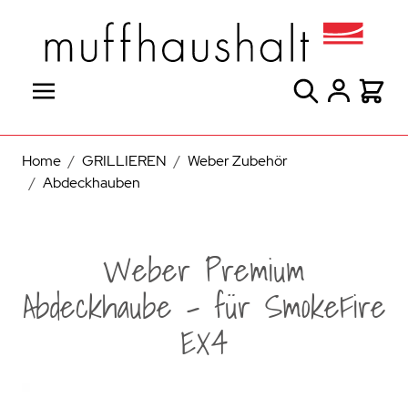
Direkt zum Inhalt
Suche
Warenk
Home
/
GRILLIEREN
/
Weber Zubehör
/
Abdeckhauben
Weber Premium
Abdeckhaube - für SmokeFire
EX4