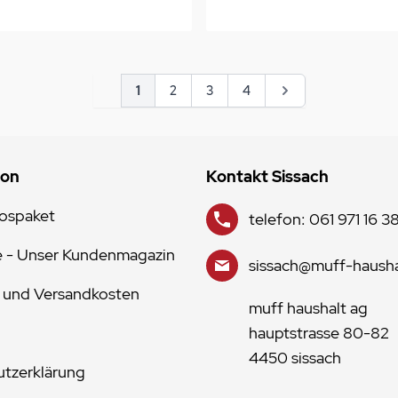
Seite
Sie lesen gerade Seite
Seite
Seite
Seite
Seite
1
2
3
4
ion
Kontakt Sissach
lospaket
telefon: 061 971 16 3
e - Unser Kundenmagazin
sissach@muff-hausha
 und Versandkosten
muff haushalt ag
hauptstrasse 80-82
4450 sissach
tzerklärung