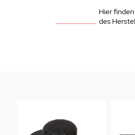
Weber Elekt
Hier finden
Weber Zub
des Herstell
BBQ Kitch
Grillmonta