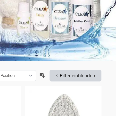
aumdüfte
nier des Sens Körperpflege
inigung
>
< Filter einblenden
Sortieren nach