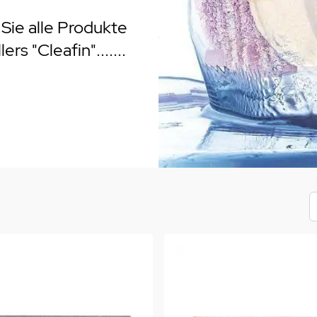
rogrill
Fondue & Raclette
Schalen & Körbe
R
 Sie alle Produkte
ehör
>
Diverses
Diverses
Pa
ers "Cleafin".......
en - Outdoorküchen Weber
Schüsseln & Siebe
Kühltaschen | Isoliertaschen
Re
ge & Lieferung