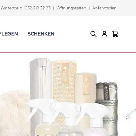
Winterthur:
052 213 22 33
|
Öffnungszeiten
|
Anfahrtsplan
FLEGEN
SCHENKEN
Suche
Warenkor
CK Badaccessoires
Geschenkkörbe
dtextilien
Gutscheine
ifenschalen und -spender
Versace Geschenkartikel
d -becher
ahnputzbecher
smetikspiegel
ilettenbürstenhalter und Ersatzbürsten
und -sprudler
verse Badezimmer-Artikel