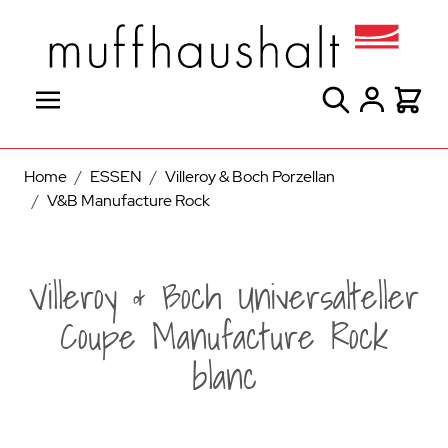
Direkt zum Inhalt
Suche
Warenk
Home
/
ESSEN
/
Villeroy & Boch Porzellan
/
V&B Manufacture Rock
Villeroy & Boch Universalteller
Coupe Manufacture Rock
blanc