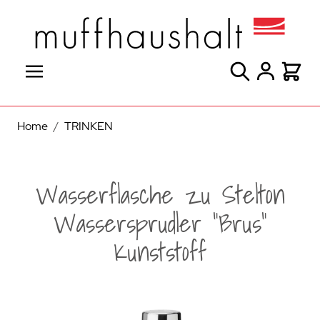
Direkt zum Inhalt
Suche
Warenk
Home
/
TRINKEN
Wasserflasche zu Stelton
Wassersprudler "Brus"
Kunststoff