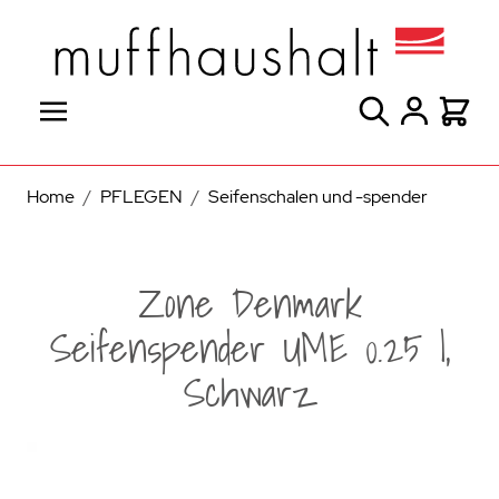
Direkt zum Inhalt
Suche
Warenk
Home
/
PFLEGEN
/
Seifenschalen und -spender
Zone Denmark
Seifenspender UME 0.25 l,
Schwarz