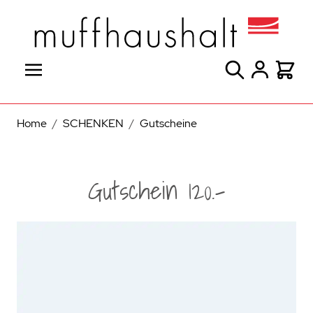
Direkt zum Inhalt
Suche
Warenk
Home
/
SCHENKEN
/
Gutscheine
Gutschein 120.-