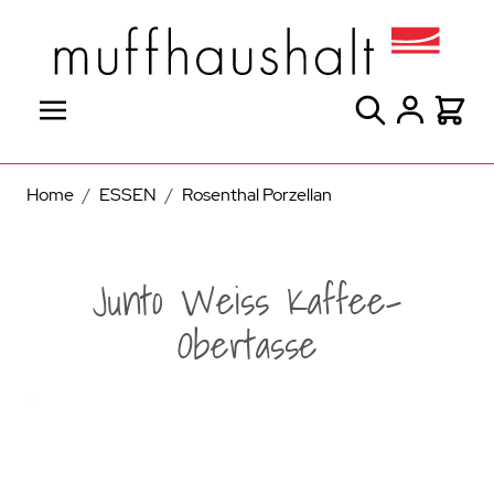
Direkt zum Inhalt
Suche
Warenk
Home
/
ESSEN
/
Rosenthal Porzellan
Junto Weiss Kaffee-
Obertasse