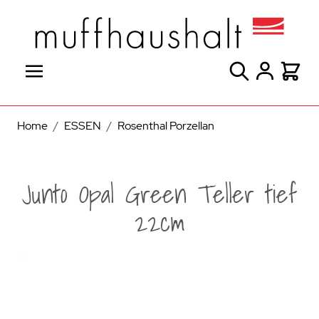
Direkt zum Inhalt
Suche
Warenk
Home
/
ESSEN
/
Rosenthal Porzellan
Junto Opal Green Teller tief
22cm