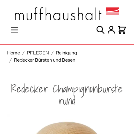
Direkt zum Inhalt
Suche
Warenk
Home
/
PFLEGEN
/
Reinigung
/
Redecker Bürsten und Besen
Redecker Champignonbürste
rund