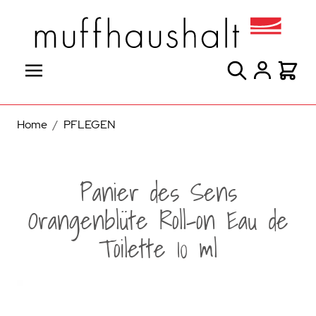
Direkt zum Inhalt
Suche
Warenk
Home
/
PFLEGEN
Panier des Sens
Orangenblüte Roll-on Eau de
Toilette 10 ml