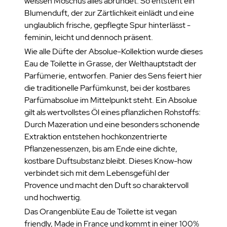
weissen Moschus alles abrundet. So entsteht ein
Blumenduft, der zur Zärtlichkeit einlädt und eine
unglaublich frische, gepflegte Spur hinterlässt -
feminin, leicht und dennoch präsent.
Wie alle Düfte der Absolue-Kollektion wurde dieses
Eau de Toilette in Grasse, der Welthauptstadt der
Parfümerie, entworfen. Panier des Sens feiert hier
die traditionelle Parfümkunst, bei der kostbares
Parfümabsolue im Mittelpunkt steht. Ein Absolue
gilt als wertvollstes Öl eines pflanzlichen Rohstoffs:
Durch Mazeration und eine besonders schonende
Extraktion entstehen hochkonzentrierte
Pflanzenessenzen, bis am Ende eine dichte,
kostbare Duftsubstanz bleibt. Dieses Know-how
verbindet sich mit dem Lebensgefühl der
Provence und macht den Duft so charaktervoll
und hochwertig.
Das Orangenblüte Eau de Toilette ist vegan
friendly, Made in France und kommt in einer 100%